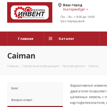
Ваш город
Екатеринбург
Пн. – Вс.: с 9:00 до 19:00
Без перерывов
Главная
Каталог
Caiman
Главная
-
Справочная информация
-
Производители
-
Caiman
Вариативное изменен
Блог
двигателя позволяет
целинных земель с п
Вопрос-ответ
картофелекопателя, 