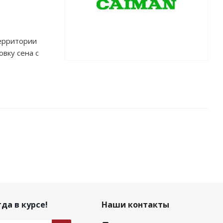
ерритории
овку сена с
да в курсе!
Наши контакты