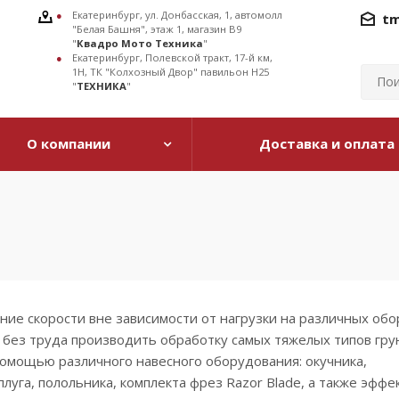
Екатеринбург, ул. Донбасская, 1, автомолл
tm
"Белая Башня", этаж 1, магазин В9
"
Квадро Мото Техника
"
Екатеринбург, Полевской тракт, 17-й км,
1Н, ТК "Колхозный Двор" павильон Н25
"
ТЕХНИКА
"
О компании
Доставка и оплата
ие скорости вне зависимости от нагрузки на различных обо
 без труда производить обработку самых тяжелых типов гру
омощью различного навесного оборудования: окучника,
плуга, полольника, комплекта фрез Razor Blade, а также эффе