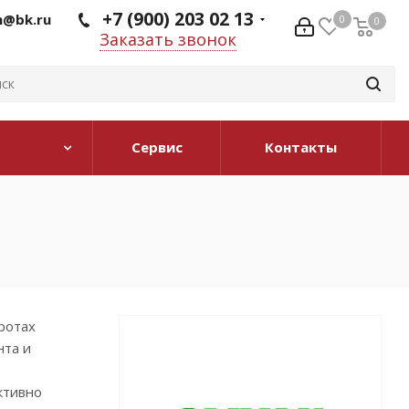
+7 (900) 203 02 13
@bk.ru
0
0
0
Заказать звонок
Сервис
Контакты
ротах
нта и
ктивно