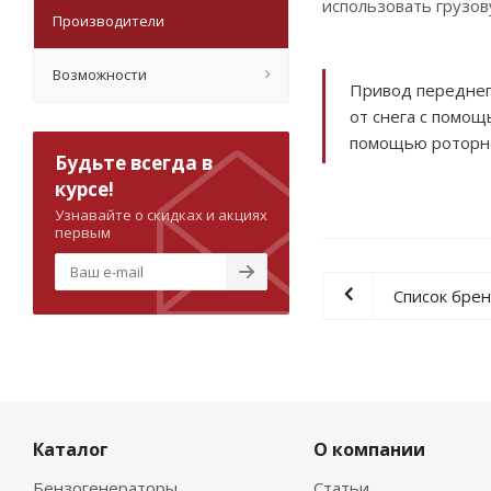
использовать грузов
Производители
Возможности
Привод переднег
от снега с помощ
помощью роторной
Будьте всегда в
курсе!
Узнавайте о скидках и акциях
первым
Список бре
Каталог
О компании
Бензогенераторы
Статьи