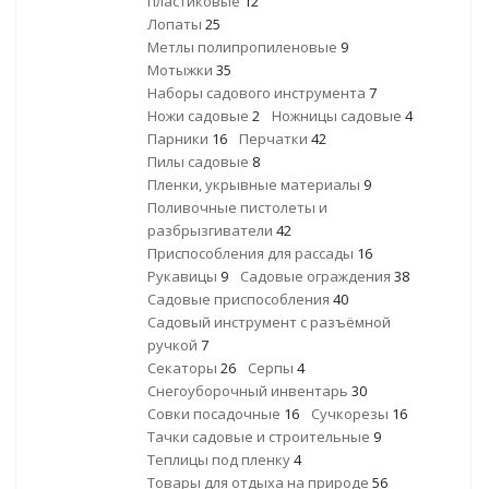
пластиковые
12
Лопаты
25
Метлы полипропиленовые
9
Мотыжки
35
Наборы садового инструмента
7
Ножи садовые
2
Ножницы садовые
4
Парники
16
Перчатки
42
Пилы садовые
8
Пленки, укрывные материалы
9
Поливочные пистолеты и
разбрызгиватели
42
Приспособления для рассады
16
Рукавицы
9
Садовые ограждения
38
Садовые приспособления
40
Садовый инструмент с разъёмной
ручкой
7
Секаторы
26
Серпы
4
Снегоуборочный инвентарь
30
Совки посадочные
16
Сучкорезы
16
Тачки садовые и строительные
9
Теплицы под пленку
4
Товары для отдыха на природе
56