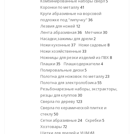
Комбинированные наборы сверл
5
Коронки по металлу
41
Круги абразивные на ворсовой
подложке под "липучку"
36
Лезвия для ножей
12
Лента абразивная
36
Метчики
30
Насадки,зажимы для дрели
2
Ножи кухонные
37
Ножи садовые
8
Ножи хозяйственные
33
Ножницы для резки изделий из ПВХ
8
Плашки
35
Плашкодержатели
4
Полировальные диски
5
Полотна для ножовок по металлу
23
Полотна для электролобзика
55
Резьбонарезные наборы, экстракторы,
резцы для клуппов
30
Сверла по дереву
123
Сверла по керамической плитке и
стеклу
50
Сетки абразивные
24
Скребки
5
Хозтовары
72
Щетки для дрелей и УШМ
61