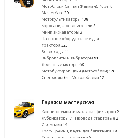
Мотоблоки Caiman (Кайман), Pubert,
MasterYard
39
Мотокультиваторы
138
Аэросани, аэродвигатели
8
Мини экскаваторы
3
Навесное оборудование для
трактора
325
Вездеходы
11
Виброплиты и вибраторы
91
Лодочные моторы
68
Мотобуксировщики (мотособаки)
126
Снегоходы
66
Мотолебедки
12
Гараж и мастерская
Ключи-съемники масляных фильтров
2
Лубрикаторы
7
Провода стартовые
2
Съемники
14
Тросы, ремни, пауки для багажника
18
Хомуты металлические
5