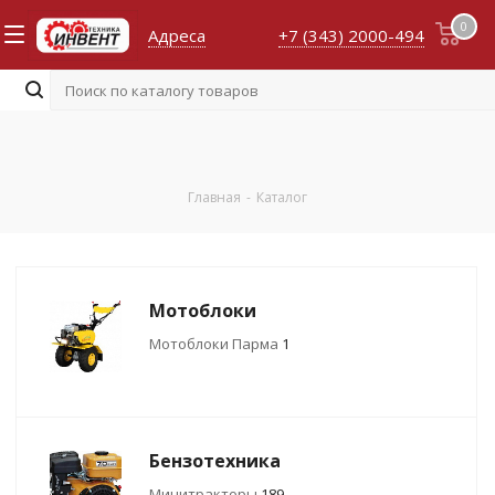
0
Адреса
+7 (343) 2000-494
Главная
-
Каталог
Мотоблоки
Мотоблоки Парма
1
Бензотехника
Минитракторы
189