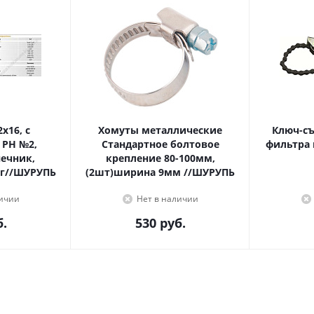
Хомуты металлические
Ключ-с
 PH №2,
Стандартное болтовое
фильтра 
крепление 80-100мм,
г//ШУРУПЬ
(2шт)ширина 9мм //ШУРУПЬ
личии
Нет в наличии
.
530
руб.