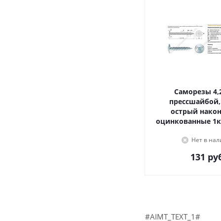
Саморезы 4,2х16, с
прессшайбой,
острый наконечник,
оцинкованные 1к
Нет в на
131
руб
#AIMT_TEXT_1#