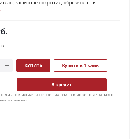
тель, защитное покрытие, обрезиненная...
б.
но
КУПИТЬ
Купить в 1 клик
В кредит
тельна только для интернет-магазина и может отличаться от
ных магазинах