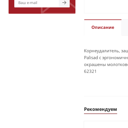
Описание
Корнеудалитель, защ
Palisad с эргономич
окрашены молотково
62321
Рекомендуем