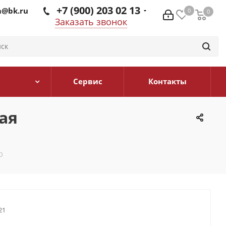
+7 (900) 203 02 13
@bk.ru
0
0
0
Заказать звонок
Сервис
Контакты
ая
D
21