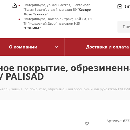
Екатеринбург, ул. Донбасская, 1, автомолл
tm
"Белая Башня", этаж 1, магазин В9 "
Квадро
Мото Техника
"
Екатеринбург, Полевской тракт, 17-й км, 1Н,
ТК "Колхозный Двор" павильон Н25
"
ТЕХНИКА
"
О компании
Доставка и оплата
ное покрытие, обрезиненн
/ PALISAD
итель, защитное покрытие, обрезиненная эргономичная рукоятка// PALISA
Артикул:
623