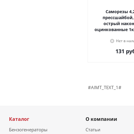
Саморезы 4,2х16, с
прессшайбой,
острый наконечник,
оцинкованные 1к
Нет в на
131
руб
#AIMT_TEXT_1#
Каталог
О компании
Бензогенераторы
Статьи