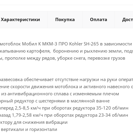
Характеристики
Покупка
Оплата
Дос
отоблок Мобил К МКМ-3 ПРО Kohler SH-265 в зависимости 
капыванию картофеля, боронению и рыхлению земли, подм
 прополке между рядов, уборке снега, перевозке грузов
азвесовка обеспечивает отсутствие нагрузки на руки опера
ние скорости движения мотоблока и активного навесного 
 из антивибрационного сплава с изменяемым плечом
рный редуктор с шестернями в маслянной ванне
перед 2,5-8,5 км/ч при оборотах редуктора 35-120 об/мин
азад 1,79-2,58 км/ч при оборотах редуктора 23-34 об/мин
дуктору для снижения вибрации
 вертикали и горизонтали