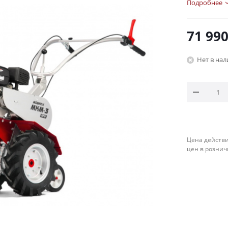
Подробнее
71 99
Нет в на
Цена действи
цен в рознич