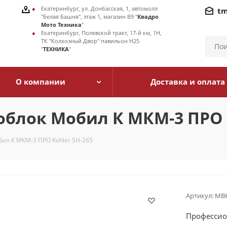
Екатеринбург, ул. Донбасская, 1, автомолл
tm
"Белая Башня", этаж 1, магазин В9 "
Квадро
Мото Техника
"
Екатеринбург, Полевской тракт, 17-й км, 1Н,
ТК "Колхозный Двор" павильон Н25
"
ТЕХНИКА
"
О компании
Доставка и оплата
блок Мобил К МКМ-3 ПРО K
ил К МКМ-3 ПРО Kohler SH-265
Артикул:
MBK
Профессио