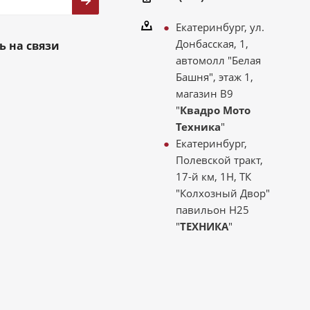
Екатеринбург, ул.
Донбасская, 1,
ь на связи
автомолл "Белая
Башня", этаж 1,
магазин В9
"
Квадро Мото
Техника
"
Екатеринбург,
Полевской тракт,
17-й км, 1Н, ТК
"Колхозный Двор"
павильон Н25
"
ТЕХНИКА
"