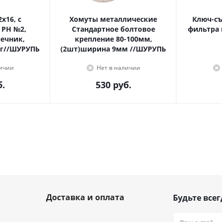
Хомуты металлические
Ключ-с
 PH №2,
Стандартное болтовое
фильтра 
крепление 80-100мм,
г//ШУРУПЬ
(2шт)ширина 9мм //ШУРУПЬ
личии
Нет в наличии
.
530
руб.
Доставка и оплата
Будьте всег