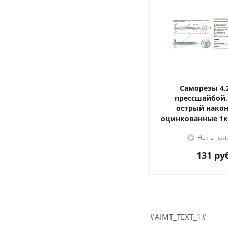
Саморезы 4,2х16, с
прессшайбой,
острый наконечник,
оцинкованные 1к
Нет в на
131
руб
#AIMT_TEXT_1#