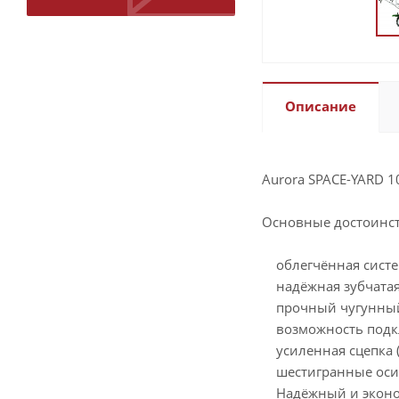
Описание
Aurora SPACE-YARD 1
Основные достоинст
облегчённая система
надёжная зубчатая
прочный чугунный к
возможность подклю
усиленная сцепка (п
шестигранные оси (
Надёжный и экономи