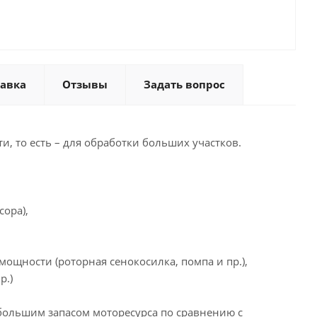
тавка
Отзывы
Задать вопрос
и, то есть – для обработки больших участков.
ора),
щности (роторная сенокосилка, помпа и пр.),
р.)
ольшим запасом моторесурса по сравнению с