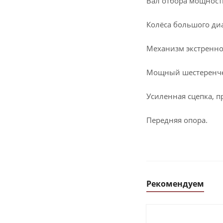
Вал отбора мощност
Колёса большого диа
Механизм экстренно
Мощный шестеренчет
Усиленная сцепка, п
Передняя опора.
Рекомендуем