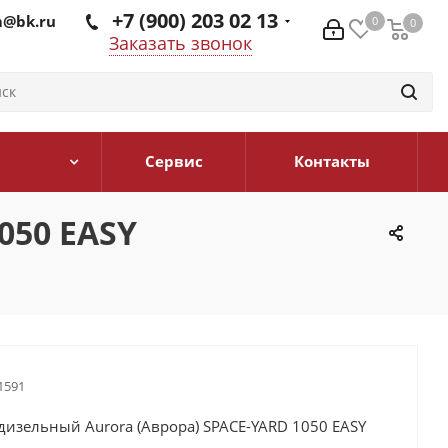
+7 (900) 203 02 13
@bk.ru
0
0
0
Заказать звонок
Сервис
Контакты
050 EASY
1591
дизельный Aurora (Аврора) SPACE-YARD 1050 EASY