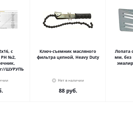
Ключ-съемник масляного
Лопата с
 PH №2,
фильтра цепной, Heavy Duty
мм, без
эмалир
г//ШУРУПЬ
личии
Нет в наличии
.
88
руб.