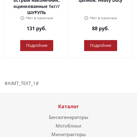
острый наконечник,
цепной, Heavy Duty
оцинкованные 1кг//
ШУРУПЬ
Нет в наличии
Нет в наличии
131
руб.
88
руб.
Подробнее
Подробнее
#AIMT_TEXT_1#
Каталог
Бензогенераторы
Мотоблоки
Минитракторы