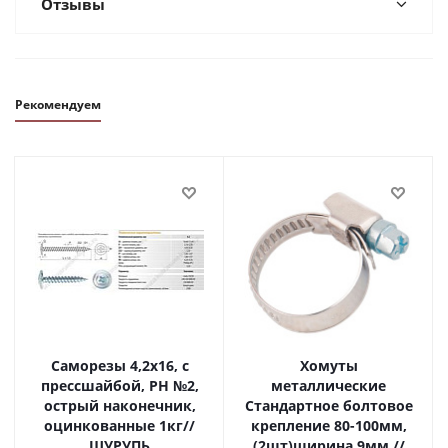
Отзывы
Рекомендуем
Саморезы 4,2х16, с
Хомуты
прессшайбой, PH №2,
металлические
острый наконечник,
Стандартное болтовое
оцинкованные 1кг//
крепление 80-100мм,
ШУРУПЬ
(2шт)ширина 9мм //