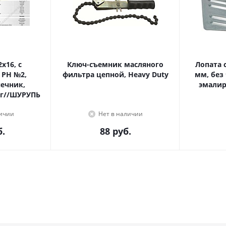
Ключ-съемник масляного
Лопата с
 PH №2,
фильтра цепной, Heavy Duty
мм, без
эмалир
г//ШУРУПЬ
личии
Нет в наличии
.
88
руб.