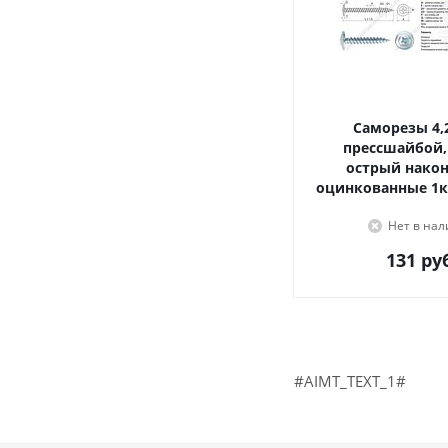
Саморезы 4,2х16, с
прессшайбой,
острый наконечник,
оцинкованные 1к
Нет в на
131
руб
#AIMT_TEXT_1#