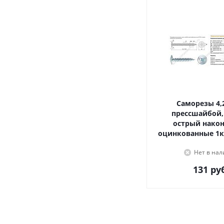
Саморезы 4,2х16, с
прессшайбой,
острый наконечник,
оцинкованные 1к
Нет в на
131
руб