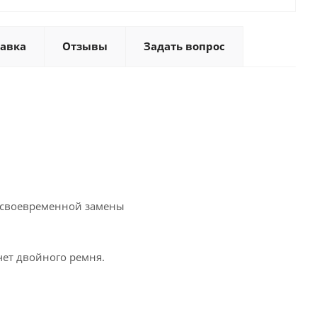
тавка
Отзывы
Задать вопрос
я своевременной замены
чет двойного ремня.