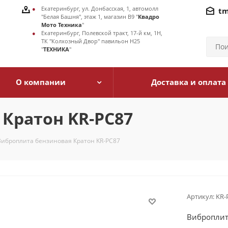
Екатеринбург, ул. Донбасская, 1, автомолл
tm
"Белая Башня", этаж 1, магазин В9 "
Квадро
Мото Техника
"
Екатеринбург, Полевской тракт, 17-й км, 1Н,
ТК "Колхозный Двор" павильон Н25
"
ТЕХНИКА
"
О компании
Доставка и оплата
Кратон KR-PC87
Виброплита бензиновая Кратон KR-PC87
Артикул:
KR-
Виброплит