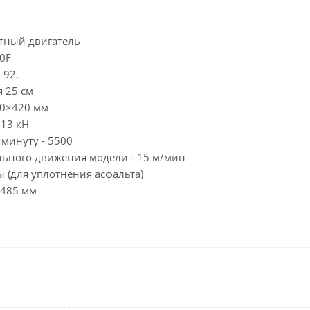
ктный двигатель
00F
-92.
 25 см
540×420 мм
 13 кН
 минуту - 5500
ельного движения модели - 15 м/мин
ы (для уплотнения асфальта)
x485 мм