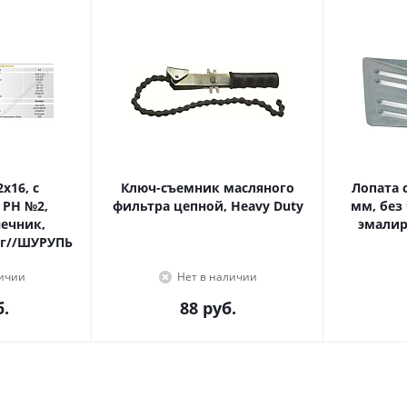
Ключ-съемник масляного
Лопата с
 PH №2,
фильтра цепной, Heavy Duty
мм, без
эмалир
г//ШУРУПЬ
личии
Нет в наличии
.
88
руб.