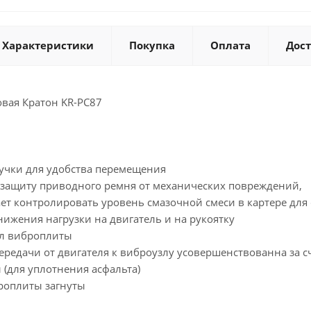
Характеристики
Покупка
Оплата
Дос
вая Кратон KR-PC87
ручки для удобства перемещения
 защиту приводного ремня от механических повреждений,
ает контролировать уровень смазочной смеси в картере дл
ижения нагрузки на двигатель и на рукоятку
л виброплиты
редачи от двигателя к виброузлу усовершенствованна за с
 (для уплотнения асфальта)
роплиты загнуты