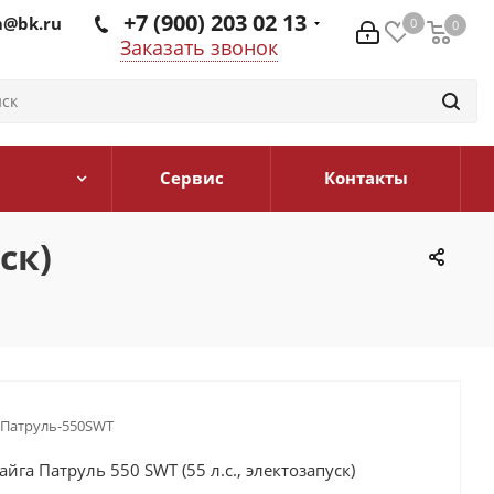
+7 (900) 203 02 13
@bk.ru
0
0
0
Заказать звонок
Сервис
Контакты
ск)
атруль-550SWT
айга Патруль 550 SWT (55 л.с., электозапуск)