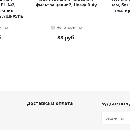
 PH №2,
фильтра цепной, Heavy Duty
мм, без
эмалир
г//ШУРУПЬ
личии
Нет в наличии
.
88
руб.
Доставка и оплата
Будьте всег