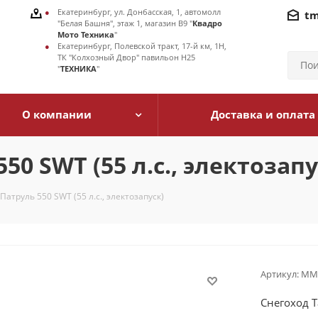
Екатеринбург, ул. Донбасская, 1, автомолл
tm
"Белая Башня", этаж 1, магазин В9 "
Квадро
Мото Техника
"
Екатеринбург, Полевской тракт, 17-й км, 1Н,
ТК "Колхозный Двор" павильон Н25
"
ТЕХНИКА
"
О компании
Доставка и оплата
50 SWT (55 л.с., электозапу
Патруль 550 SWT (55 л.с., электозапуск)
Артикул:
MMП
Снегоход Т