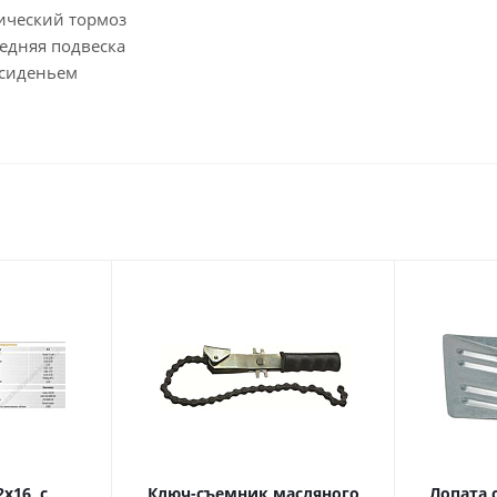
ический тормоз
едняя подвеска
 сиденьем
Ключ-съемник масляного
Лопата с