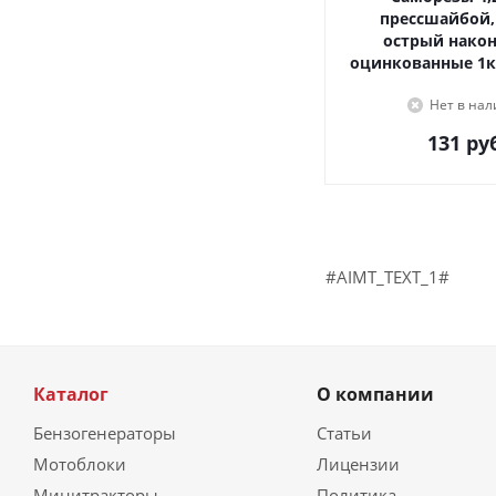
прессшайбой,
острый наконечник,
оцинкованные 1к
Нет в на
131
руб
#AIMT_TEXT_1#
Каталог
О компании
Бензогенераторы
Статьи
Мотоблоки
Лицензии
Минитракторы
Политика