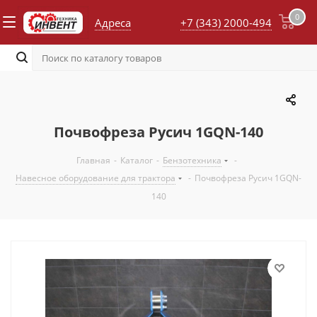
0
Адреса
+7 (343) 2000-494
Почвофреза Русич 1GQN-140
Главная
-
Каталог
-
Бензотехника
-
Навесное оборудование для трактора
-
Почвофреза Русич 1GQN-
140