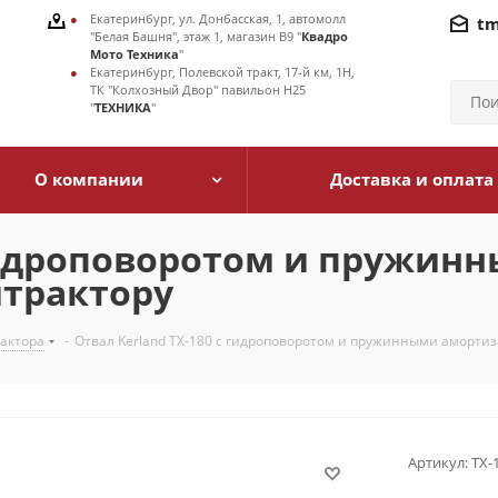
Екатеринбург, ул. Донбасская, 1, автомолл
tm
"Белая Башня", этаж 1, магазин В9 "
Квадро
Мото Техника
"
Екатеринбург, Полевской тракт, 17-й км, 1Н,
ТК "Колхозный Двор" павильон Н25
"
ТЕХНИКА
"
О компании
Доставка и оплата
 гидроповоротом и пружин
трактору
рактора
-
Отвал Kerland TX-180 с гидроповоротом и пружинными аморти
Артикул:
ТХ-