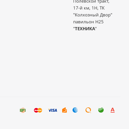
Полевской тракт,
17-й км, 1Н, ТК
"Колхозный Двор"
павильон Н25
"
ТЕХНИКА
"