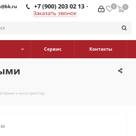
+7 (900) 203 02 13
@bk.ru
0
0
0
Заказать звонок
Сервис
Контакты
ными
заторами к минитрактору
180