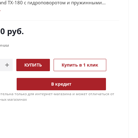
and TX-180 с гидроповоротом и пружинными...
00
руб.
личии
КУПИТЬ
Купить в 1 клик
В кредит
тельна только для интернет-магазина и может отличаться от
ных магазинах