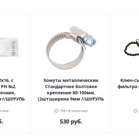
Хомуты металлические
Ключ-с
 PH №2,
Стандартное болтовое
фильтра 
крепление 80-100мм,
г//ШУРУПЬ
(2шт)ширина 9мм //ШУРУПЬ
личии
Нет в наличии
.
530
руб.