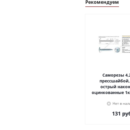
Рекомендуем
Саморезы 4,2х16, с
прессшайбой,
острый наконечник,
оцинкованные 1к
Нет в на
131
руб