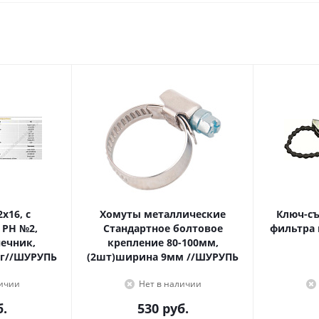
Хомуты металлические
Ключ-с
 PH №2,
Стандартное болтовое
фильтра 
крепление 80-100мм,
г//ШУРУПЬ
(2шт)ширина 9мм //ШУРУПЬ
личии
Нет в наличии
.
530
руб.