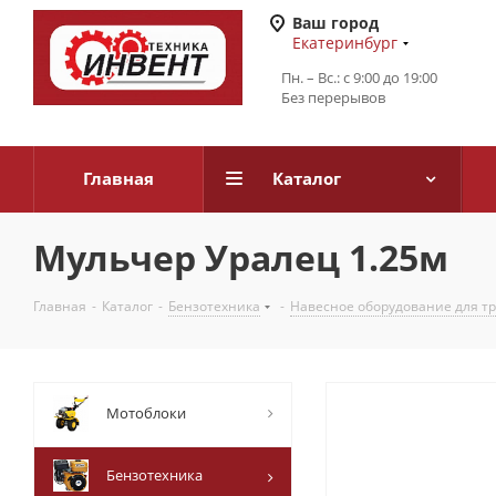
Ваш город
Екатеринбург
Пн. – Вс.: с 9:00 до 19:00
Без перерывов
Главная
Каталог
Мульчер Уралец 1.25м
Главная
-
Каталог
-
Бензотехника
-
Навесное оборудование для т
Мотоблоки
Бензотехника