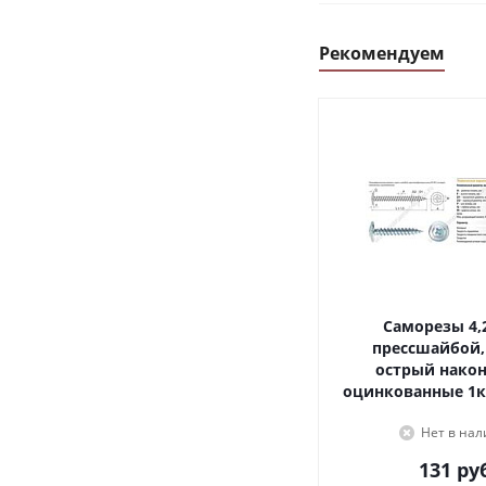
Рекомендуем
Саморезы 4,2х16, с
прессшайбой,
острый наконечник,
оцинкованные 1к
Нет в на
131
руб