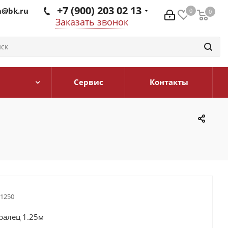
+7 (900) 203 02 13
@bk.ru
0
0
0
Заказать звонок
Сервис
Контакты
1250
ралец 1.25м