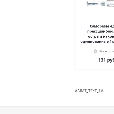
Саморезы 4,2х16, с
прессшайбой,
острый наконечник,
оцинкованные 1к
Нет в на
131
руб
#AIMT_TEXT_1#