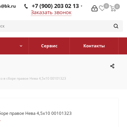
+7 (900) 203 02 13
@bk.ru
0
0
0
Заказать звонок
Сервис
Контакты
о в сборе правое Нева 4,5х10 00101323
боре правое Нева 4,5х10 00101323