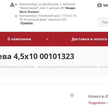
Екатеринбург, ул. Донбасская, 1, автомолл
tm
"Белая Башня", этаж 1, магазин В9 "
Квадро
Мото Техника
"
Екатеринбург, Полевской тракт, 17-й км, 1Н,
ТК "Колхозный Двор" павильон Н25
"
ТЕХНИКА
"
О компании
Доставка и оплата
ва 4,5х10 00101323
облоков для мотоблоков
-
Колеса, удлинители осей для мотоблоков
-
Колес
Колесо в с
Подробнее