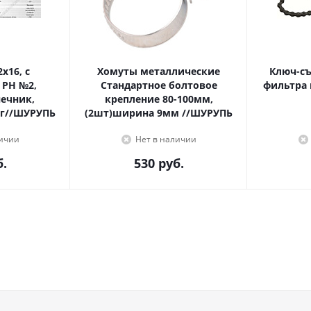
Хомуты металлические
Ключ-с
 PH №2,
Стандартное болтовое
фильтра 
крепление 80-100мм,
г//ШУРУПЬ
(2шт)ширина 9мм //ШУРУПЬ
личии
Нет в наличии
.
530
руб.