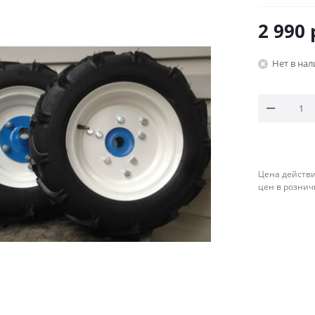
2 990
Нет в на
Цена действи
цен в рознич