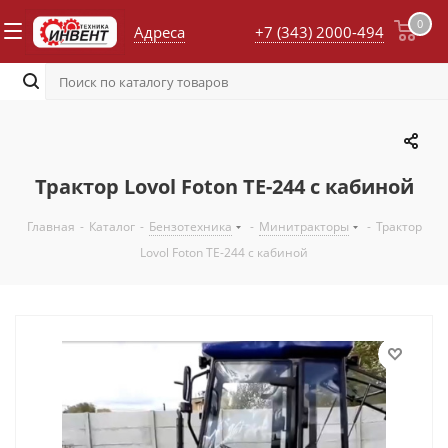
0
Адреса
+7 (343) 2000-494
Трактор Lovol Foton TE-244 с кабиной
Главная
-
Каталог
-
Бензотехника
-
Минитракторы
-
Трактор
Lovol Foton TE-244 с кабиной