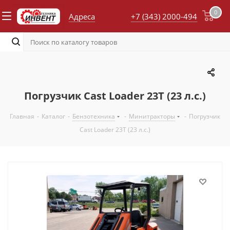
0
Адреса
+7 (343) 2000-494
Погрузчик Cast Loader 23T (23 л.с.)
Главная
-
Каталог
-
Бензотехника
-
Минитракторы
-
Погрузчик
Cast Loader 23T (23 л.с.)