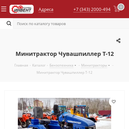
0
Адреса
+7 (343) 2000-494
Минитрактор Чувашпиллер Т-12
Главная
-
Каталог
-
Бензотехника
-
Минитракторы
-
Минитрактор Чувашпиллер Т-12