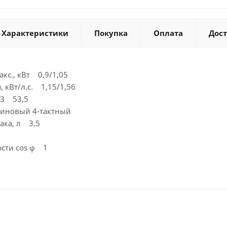
Характеристики
Покупка
Оплата
Дос
кс., кВт 0,9/1,05
 кВт/л.с. 1,15/1,56
м3 53,5
зиновый 4-тактный
ака, л 3,5
сти cos φ 1