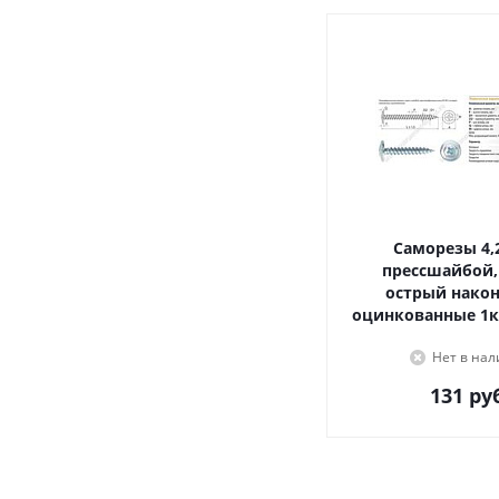
Саморезы 4,2х16, с
прессшайбой,
острый наконечник,
оцинкованные 1к
Нет в на
131
руб