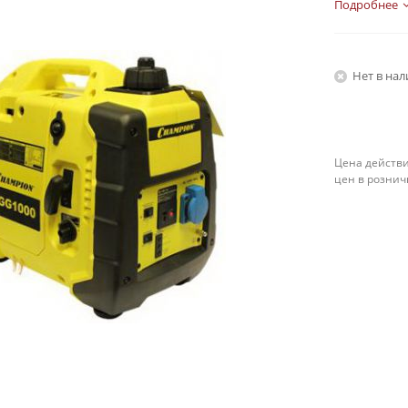
Подробнее
Нет в на
Цена действи
цен в рознич