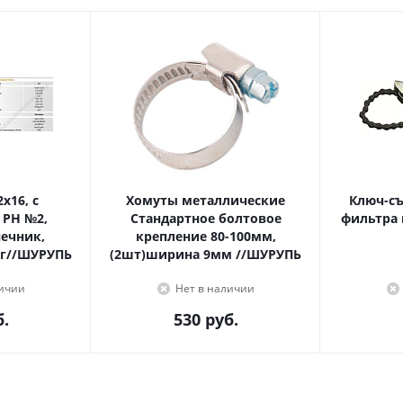
Хомуты металлические
Ключ-с
 PH №2,
Стандартное болтовое
фильтра 
крепление 80-100мм,
г//ШУРУПЬ
(2шт)ширина 9мм //ШУРУПЬ
личии
Нет в наличии
.
530
руб.