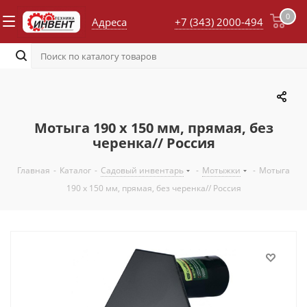
0
Адреса
+7 (343) 2000-494
Мотыга 190 х 150 мм, прямая, без
черенка// Россия
Главная
-
Каталог
-
Садовый инвентарь
-
Мотыжки
-
Мотыга
190 х 150 мм, прямая, без черенка// Россия