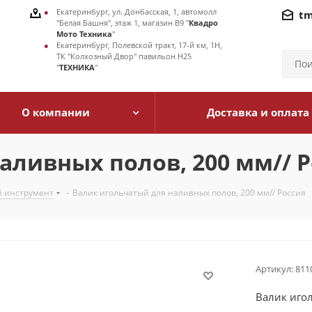
Екатеринбург, ул. Донбасская, 1, автомолл
tm
"Белая Башня", этаж 1, магазин В9 "
Квадро
Мото Техника
"
Екатеринбург, Полевской тракт, 17-й км, 1Н,
ТК "Колхозный Двор" павильон Н25
"
ТЕХНИКА
"
О компании
Доставка и оплата
аливных полов, 200 мм// Р
й инструмент
-
Валик игольчатый для наливных полов, 200 мм// Россия
Артикул:
811
Валик иго