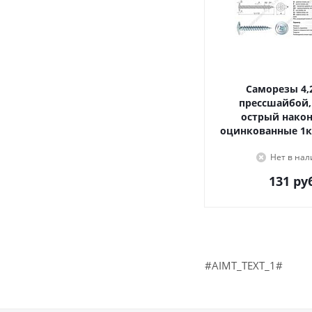
Саморезы 4,2х16, с
прессшайбой,
острый наконечник,
оцинкованные 1к
Нет в на
131
руб
#AIMT_TEXT_1#