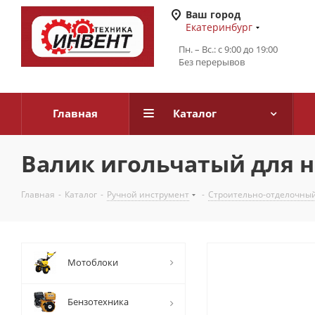
Ваш город
Екатеринбург
Пн. – Вс.: с 9:00 до 19:00
Без перерывов
Главная
Каталог
Валик игольчатый для н
Главная
-
Каталог
-
Ручной инструмент
-
Строительно-отделочны
Мотоблоки
Бензотехника