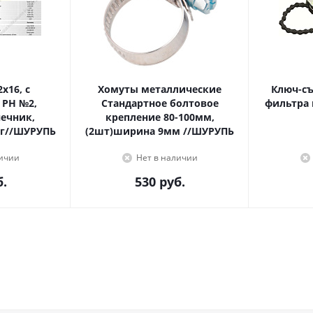
Хомуты металлические
Ключ-с
 PH №2,
Стандартное болтовое
фильтра 
крепление 80-100мм,
г//ШУРУПЬ
(2шт)ширина 9мм //ШУРУПЬ
личии
Нет в наличии
.
530
руб.