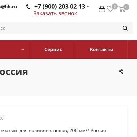
+7 (900) 203 02 13
@bk.ru
0
0
0
Заказать звонок
Сервис
Контакты
оссия
00
льчатый для наливных полов, 200 мм// Россия