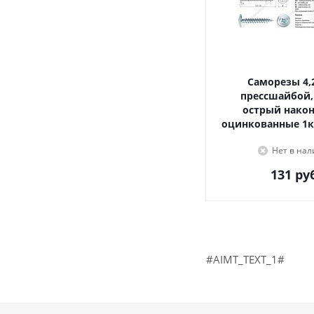
Саморезы 4,2х16, с
прессшайбой,
острый наконечник,
оцинкованные 1к
Нет в на
131
руб
#AIMT_TEXT_1#