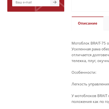
Описание
Мотоблок BRAIT-75 
Усиленная рама обес
отличается долговеч
тележка, плуг, окуч
Особенности:
Легкость управлени
У мотоблоков BRAIT
положения как по го