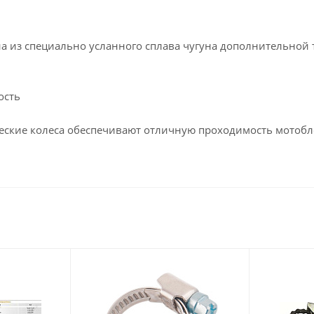
а из специально усланного сплава чугуна дополнительно
ость
ские колеса обеспечивают отличную проходимость мотобло