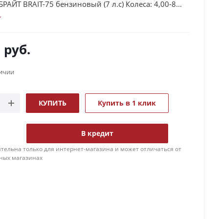
РАЙТ BRAIT-75 бензиновый (7 л.с) Колеса: 4,00-8...
0
руб.
личии
КУПИТЬ
Купить в 1 клик
В кредит
тельна только для интернет-магазина и может отличаться от
ных магазинах