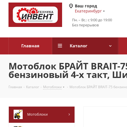
Ваш город
Екатеринбург
Пн. – Вс.: с 9:00 до 19:00
Без перерывов
Главная
Каталог
Мотоблок БРАЙТ BRAIT-75 
бензиновый 4-х такт, Ш
Главная
-
Каталог
-
Мотоблоки
-
Мотоблок БРАЙТ BRAIT-75 бензинов
Мотоблоки