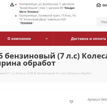
Екатеринбург, ул. Донбасская, 1, автомолл
tm
"Белая Башня", этаж 1, магазин В9 "
Квадро
Мото Техника
"
Екатеринбург, Полевской тракт, 17-й км, 1Н,
ТК "Колхозный Двор" павильон Н25
"
ТЕХНИКА
"
О компании
Доставка и оплата
бензиновый (7 л.с) Колеса:
ирина обработ
ый (7 л.с) Колеса: 4,00-8, бензиновый 4-х такт, Ширина обработ
Артикул:
04.