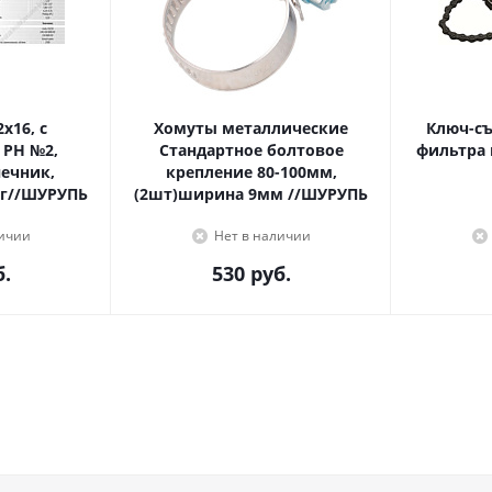
Хомуты металлические
Ключ-с
 PH №2,
Стандартное болтовое
фильтра 
крепление 80-100мм,
г//ШУРУПЬ
(2шт)ширина 9мм //ШУРУПЬ
личии
Нет в наличии
.
530
руб.