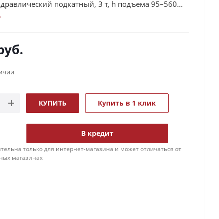
дравлический подкатный, 3 т, h подъема 95–560...
руб.
личии
КУПИТЬ
Купить в 1 клик
В кредит
тельна только для интернет-магазина и может отличаться от
ных магазинах