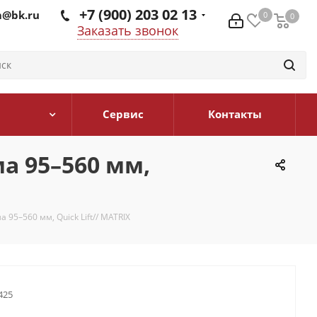
+7 (900) 203 02 13
@bk.ru
0
0
0
Заказать звонок
Сервис
Контакты
а 95–560 мм,
 95–560 мм, Quick Lift// MATRIX
425