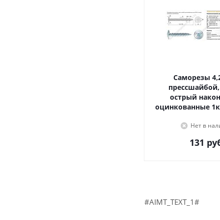
Саморезы 4,2х16, с
прессшайбой,
острый наконечник,
оцинкованные 1к
Нет в на
131
руб
#AIMT_TEXT_1#