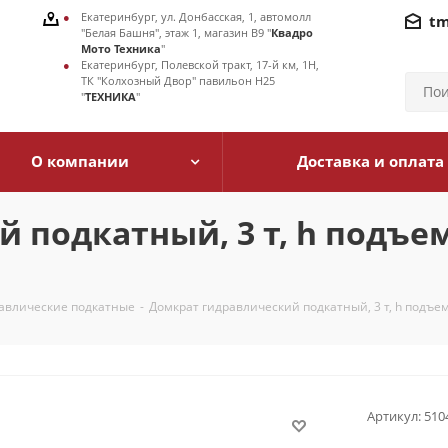
Екатеринбург, ул. Донбасская, 1, автомолл
tm
"Белая Башня", этаж 1, магазин В9 "
Квадро
Мото Техника
"
Екатеринбург, Полевской тракт, 17-й км, 1Н,
ТК "Колхозный Двор" павильон Н25
"
ТЕХНИКА
"
О компании
Доставка и оплата
 подкатный, 3 т, h подъем
авлические подкатные
-
Домкрат гидравлический подкатный, 3 т, h подъема
Артикул:
510