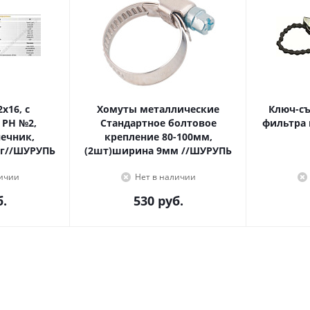
Хомуты металлические
Ключ-с
 PH №2,
Стандартное болтовое
фильтра 
крепление 80-100мм,
г//ШУРУПЬ
(2шт)ширина 9мм //ШУРУПЬ
личии
Нет в наличии
.
530
руб.