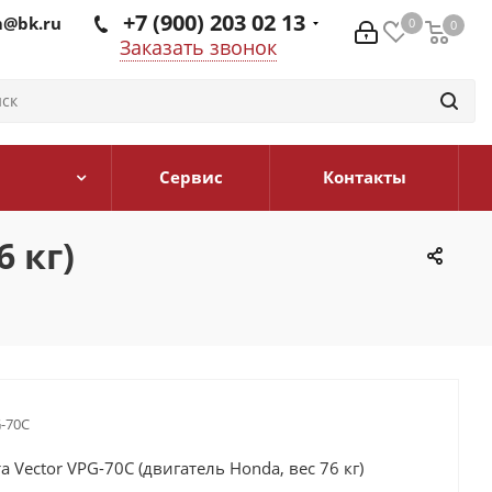
+7 (900) 203 02 13
@bk.ru
0
0
0
Заказать звонок
Сервис
Контакты
 кг)
-70С
 Vector VPG-70С (двигатель Honda, вес 76 кг)