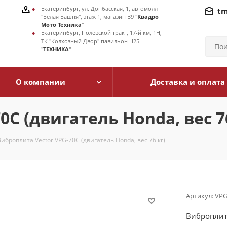
Екатеринбург, ул. Донбасская, 1, автомолл
tm
"Белая Башня", этаж 1, магазин В9 "
Квадро
Мото Техника
"
Екатеринбург, Полевской тракт, 17-й км, 1Н,
ТК "Колхозный Двор" павильон Н25
"
ТЕХНИКА
"
О компании
Доставка и оплата
С (двигатель Honda, вес 76
Виброплита Vector VPG-70С (двигатель Honda, вес 76 кг)
Артикул:
VPG
Виброплита