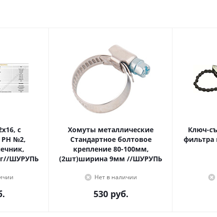
Хомуты металлические
Ключ-с
 PH №2,
Стандартное болтовое
фильтра 
крепление 80-100мм,
г//ШУРУПЬ
(2шт)ширина 9мм //ШУРУПЬ
личии
Нет в наличии
.
530
руб.