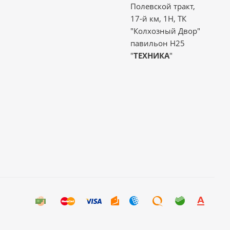
Полевской тракт,
17-й км, 1Н, ТК
"Колхозный Двор"
павильон Н25
"
ТЕХНИКА
"