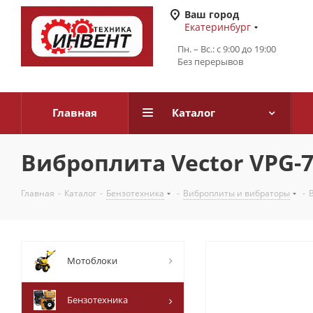
Ваш город
Екатеринбург
Пн. – Вс.: с 9:00 до 19:00
Без перерывов
Главная
Каталог
Виброплита Vector VPG-70
Главная
-
Каталог
-
Бензотехника
-
Виброплиты и вибраторы
-
Мотоблоки
Бензотехника