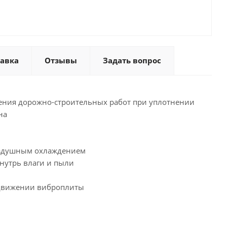
тавка
Отзывы
Задать вопрос
едения дорожно-строительных работ при уплотнении
на
воздушным охлаждением
нутрь влаги и пыли
 движении виброплиты