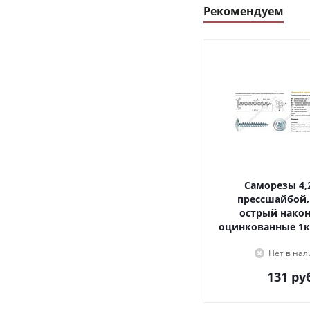
Рекомендуем
Саморезы 4,2х16, с
прессшайбой,
острый наконечник,
оцинкованные 1к
Нет в на
131
руб