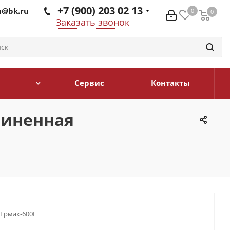
+7 (900) 203 02 13
@bk.ru
0
0
0
Заказать звонок
Сервис
Контакты
длиненная
рмак-600L