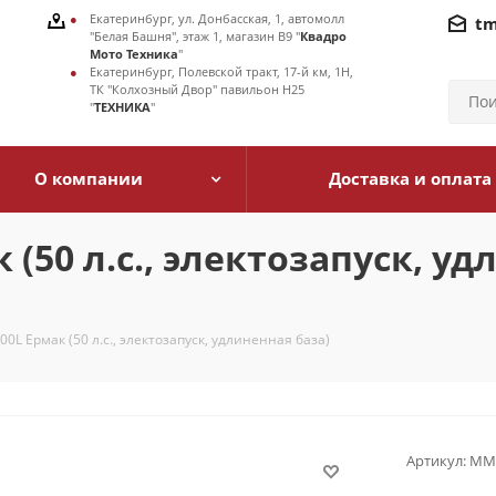
Екатеринбург, ул. Донбасская, 1, автомолл
tm
"Белая Башня", этаж 1, магазин В9 "
Квадро
Мото Техника
"
Екатеринбург, Полевской тракт, 17-й км, 1Н,
ТК "Колхозный Двор" павильон Н25
"
ТЕХНИКА
"
О компании
Доставка и оплата
к (50 л.с., электозапуск, у
600L Ермак (50 л.с., электозапуск, удлиненная база)
Артикул:
MMЕ