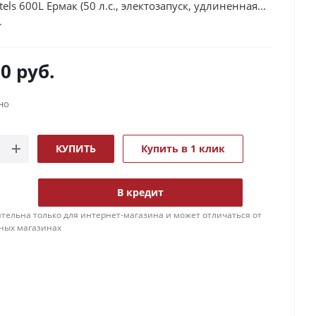
els 600L Ермак (50 л.с., электозапуск, удлиненная...
00
руб.
но
КУПИТЬ
Купить в 1 клик
В кредит
тельна только для интернет-магазина и может отличаться от
ных магазинах