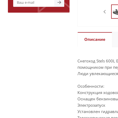
Описание
Снегоход Stels 600L
помощником при пер
Люди увлекающиеся 
Особенности:
Конструкция ходовой
Оснащен бензиновы
Электрозапуск
Установлен гидравл
Телескопическая пер