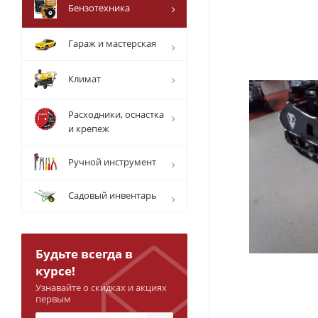
Бензотехника
Гараж и мастерская
Климат
Расходники, оснастка
и крепеж
Ручной инструмент
Садовый инвентарь
Будьте всегда в
курсе!
Узнавайте о скидках и акциях
первым