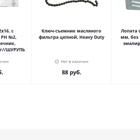
Ключ-съемник масляного
Лопата с
 PH №2,
фильтра цепной, Heavy Duty
мм, без
эмалир
г//ШУРУПЬ
личии
Нет в наличии
.
88
руб.