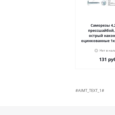
Саморезы 4,2х16, с
прессшайбой,
острый наконечник,
оцинкованные 1к
Нет в на
131
руб
#AIMT_TEXT_1#