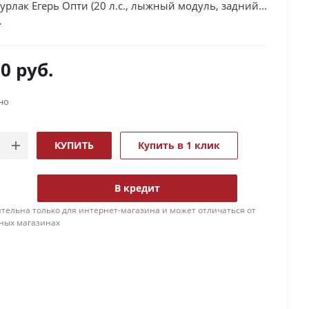
урлак Егерь Опти (20 л.с., лыжный модуль, задний...
00
руб.
но
КУПИТЬ
Купить в 1 клик
В кредит
тельна только для интернет-магазина и может отличаться от
ных магазинах