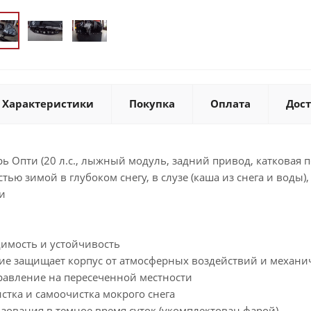
Характеристики
Покупка
Оплата
Дос
рь Опти (20 л.с., лыжный модуль, задний привод, катковая 
ью зимой в глубоком снегу, в слузе (каша из снега и воды),
и
имость и устойчивость
е защищает корпус от атмосферных воздействий и механи
правление на пересеченной местности
истка и самоочистка мокрого снега
зования в темное время суток (укомплектован фарой)