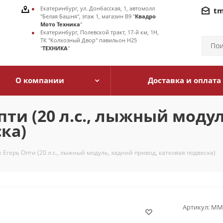
Екатеринбург, ул. Донбасская, 1, автомолл
tm
"Белая Башня", этаж 1, магазин В9 "
Квадро
Мото Техника
"
Екатеринбург, Полевской тракт, 17-й км, 1Н,
ТК "Колхозный Двор" павильон Н25
"
ТЕХНИКА
"
О компании
Доставка и оплата
пти (20 л.с., лыжный моду
ка)
 Егерь Опти (20 л.с., лыжный модуль, задний привод, катковая подвеска)
Артикул:
MMЕ