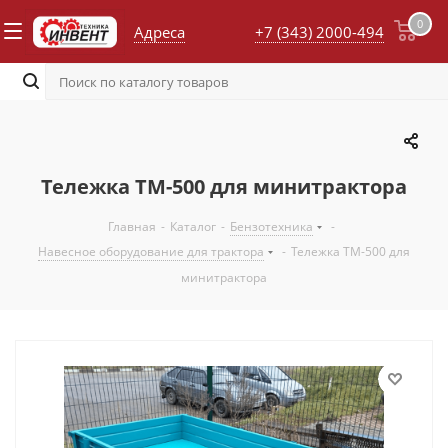
0
Адреса
+7 (343) 2000-494
Тележка ТМ-500 для минитрактора
Главная
-
Каталог
-
Бензотехника
-
Навесное оборудование для трактора
-
Тележка ТМ-500 для
минитрактора