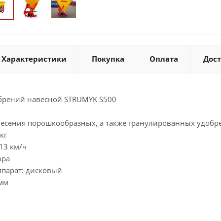
Характеристики
Покупка
Оплата
Дос
брений навесной STRUMYK S500
несения порошкообразных, а также гранулированных удобре
кг
-13 км/ч
ора
парат: дисковый
 мм