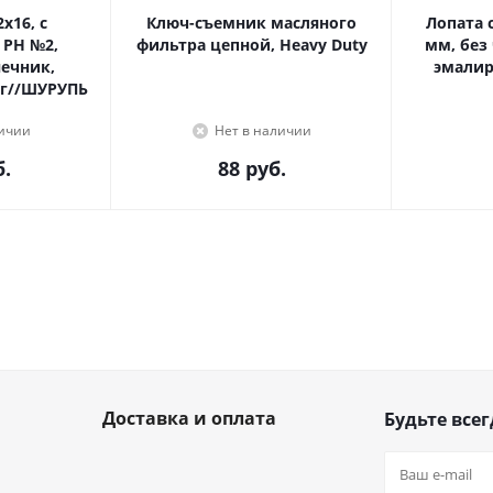
Ключ-съемник масляного
Лопата с
 PH №2,
фильтра цепной, Heavy Duty
мм, без
эмалир
г//ШУРУПЬ
личии
Нет в наличии
.
88
руб.
Доставка и оплата
Будьте всег