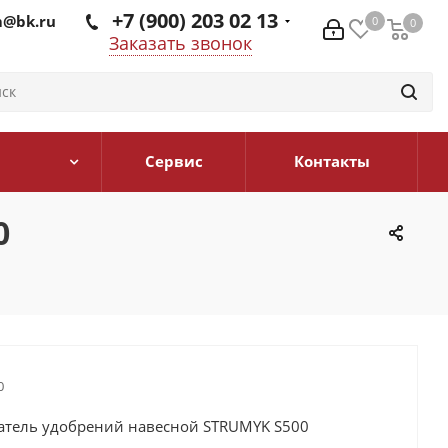
+7 (900) 203 02 13
@bk.ru
0
0
0
Заказать звонок
Сервис
Контакты
0
0
атель удобрений навесной STRUMYK S500