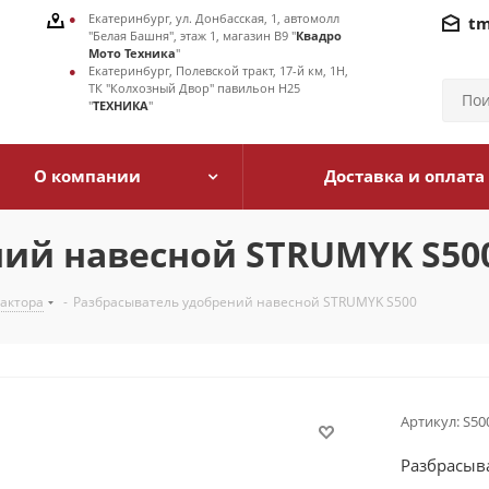
Екатеринбург, ул. Донбасская, 1, автомолл
tm
"Белая Башня", этаж 1, магазин В9 "
Квадро
Мото Техника
"
Екатеринбург, Полевской тракт, 17-й км, 1Н,
ТК "Колхозный Двор" павильон Н25
"
ТЕХНИКА
"
О компании
Доставка и оплата
ний навесной STRUMYK S50
рактора
-
Разбрасыватель удобрений навесной STRUMYK S500
Артикул:
S50
Разбрасыв