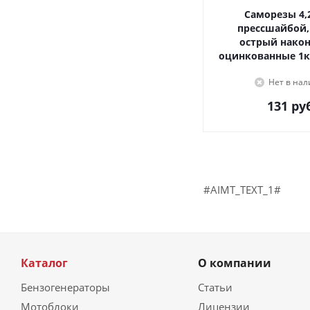
Саморезы 4,2х16, с
прессшайбой,
острый наконечник,
оцинкованные 1к
Нет в на
131
руб
#AIMT_TEXT_1#
Каталог
О компании
Бензогенераторы
Статьи
Мотоблоки
Лицензии