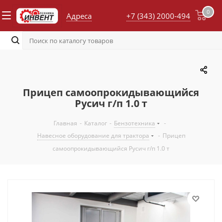
0
Адреса
+7 (343) 2000-494
Прицеп самоопрокидывающийся
Русич г/п 1.0 т
Главная
-
Каталог
-
Бензотехника
-
Навесное оборудование для трактора
-
Прицеп
самоопрокидывающийся Русич г/п 1.0 т