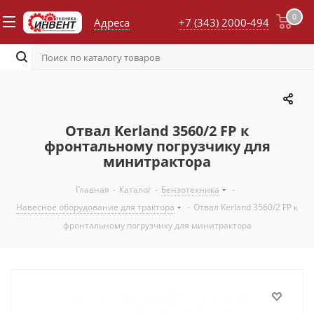
0
Адреса
+7 (343) 2000-494
Отвал Kerland 3560/2 FP к
фронтальному погрузчику для
минитрактора
Главная
-
Каталог
-
Бензотехника
-
Навесное оборудование для трактора
-
Отвал Kerland 3560/2 FP к
фронтальному погрузчику для минитрактора