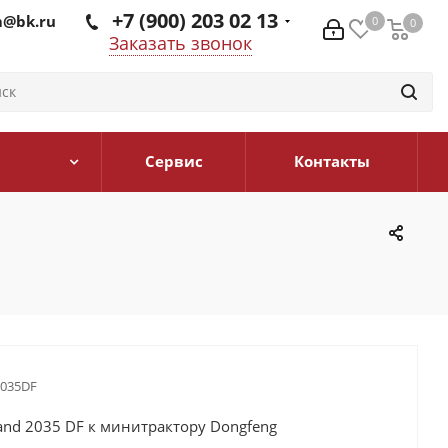
+7 (900) 203 02 13
@bk.ru
0
0
0
Заказать звонок
Сервис
Контакты
035DF
and 2035 DF к минитрактору Dongfeng