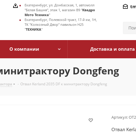
Екатеринбург, ул. Донбасская, 1, автомолл
tm
"Белая Башня", этаж 1, магазин В9 "
Квадро
Мото Техника
"
Екатеринбург, Полевской тракт, 17-й км, 1Н,
ТК "Колхозный Двор" павильон Н25
"
ТЕХНИКА
"
О компании
Доставка и оплата
 минитрактору Dongfeng
рактора
-
Отвал Kerland 2035 DF к минитрактору Dongfeng
Артикул:
ОТ2
Отвал Kerl