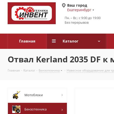
Ваш город
Екатеринбург
Пн. – Вс.: с 9:00 до 19:00
Без перерывов
Главная
Каталог
Отвал Kerland 2035 DF к
Главная
-
Каталог
-
Бензотехника
-
Навесное оборудование для т
Мотоблоки
Бензотехника