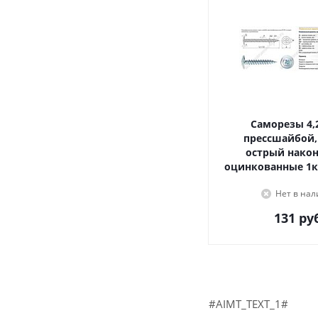
Саморезы 4,2х16, с
прессшайбой,
острый наконечник,
оцинкованные 1к
Нет в на
131
руб
#AIMT_TEXT_1#