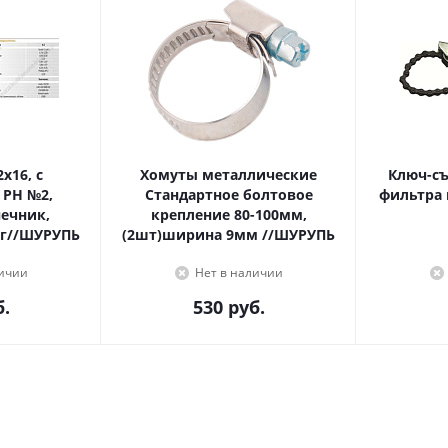
Хомуты металлические
Ключ-с
 PH №2,
Стандартное болтовое
фильтра 
крепление 80-100мм,
г//ШУРУПЬ
(2шт)ширина 9мм //ШУРУПЬ
личии
Нет в наличии
.
530
руб.