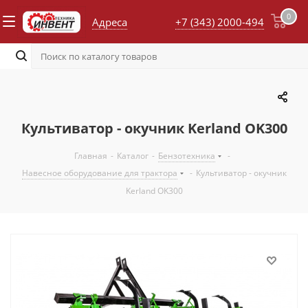
0
Адреса
+7 (343) 2000-494
Культиватор - окучник Kerland OK300
Главная
-
Каталог
-
Бензотехника
-
Навесное оборудование для трактора
-
Культиватор - окучник
Kerland OK300