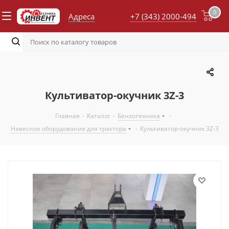
0
Адреса
+7 (343) 2000-494
Культиватор-окучник 3Z-3
Главная
-
Каталог
-
Бензотехника
-
Навесное оборудование для трактора
-
Культиватор-окучник 3Z-3