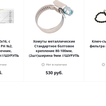
Хомуты металлические
Ключ-с
 PH №2,
Стандартное болтовое
фильтра 
крепление 80-100мм,
г//ШУРУПЬ
(2шт)ширина 9мм //ШУРУПЬ
личии
Нет в наличии
.
530
руб.