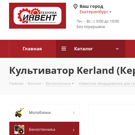
Ваш город
Екатеринбург
Пн. – Вс.: с 9:00 до 19:00
Без перерывов
Главная
Каталог
Культиватор Kerland (Кер
Главная
-
Каталог
-
Бензотехника
-
Навесное оборудование для т
Мотоблоки
Бензотехника