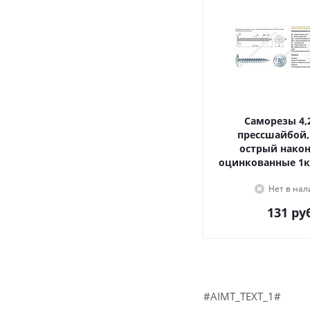
Саморезы 4,2х16, с
прессшайбой,
острый наконечник,
оцинкованные 1к
Нет в на
131
руб
#AIMT_TEXT_1#