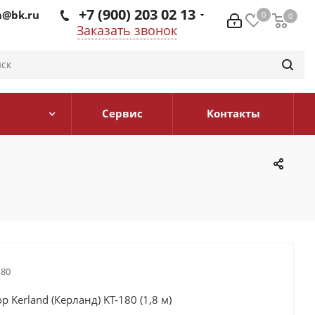
+7 (900) 203 02 13
@bk.ru
0
0
0
Заказать звонок
Сервис
Контакты
180
р Kerland (Керланд) KT-180 (1,8 м)