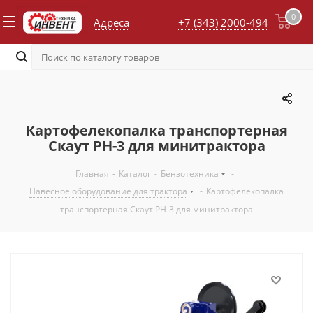
0
Адреса
+7 (343) 2000-494
Картофелекопалка транспортерная
Скаут PH-3 для минитрактора
Главная
-
Каталог
-
Бензотехника
-
Навесное оборудование для трактора
-
Картофелекопалка
транспортерная Скаут PH-3 для минитрактора