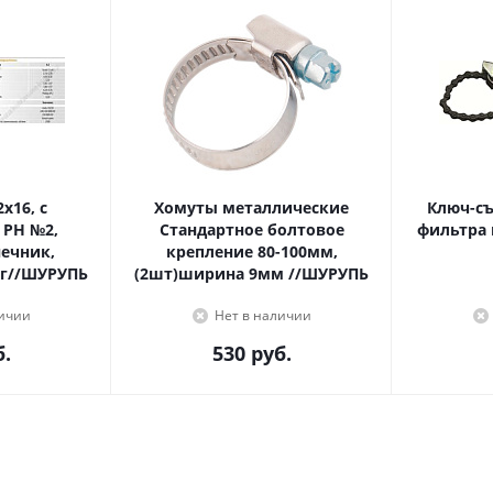
Хомуты металлические
Ключ-с
 PH №2,
Стандартное болтовое
фильтра 
крепление 80-100мм,
г//ШУРУПЬ
(2шт)ширина 9мм //ШУРУПЬ
личии
Нет в наличии
.
530
руб.