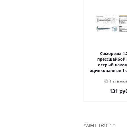
Саморезы 4,2х16, с
прессшайбой,
острый наконечник,
оцинкованные 1к
Нет в на
131
руб
#AIMT_TEXT_1#