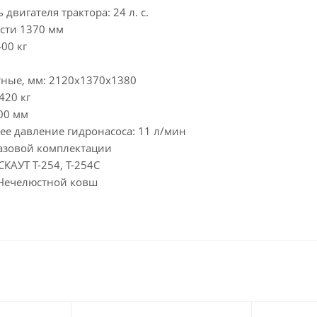
двигателя трактора: 24 л. с.
сти 1370 мм
00 кг
тные, мм: 2120x1370x1380
420 кг
00 мм
ее давление гидронасоса: 11 л/мин
базовой комплектации
СКАУТ Т-254, Т-254С
: Нечелюстной ковш