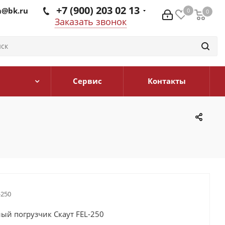
+7 (900) 203 02 13
@bk.ru
0
0
0
Заказать звонок
Сервис
Контакты
-250
ый погрузчик Скаут FEL-250