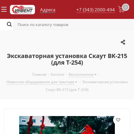
0
Адреса
+7 (343) 2000-494
Экскаваторная установка Скаут BK-215
(для T-254)
Главная
-
Каталог
-
Бензотехника
-
Навесное оборудование для трактора
-
Экскаваторная установка
Скаут BK-215 (для T-254)