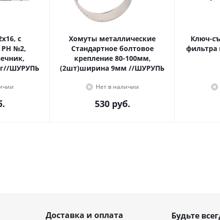
Хомуты металлические
Ключ-с
 PH №2,
Стандартное болтовое
фильтра 
крепление 80-100мм,
г//ШУРУПЬ
(2шт)ширина 9мм //ШУРУПЬ
личии
Нет в наличии
.
530
руб.
Доставка и оплата
Будьте всег