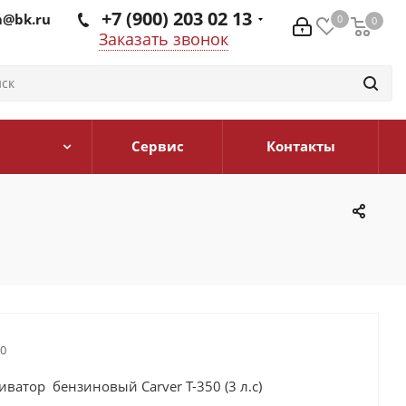
+7 (900) 203 02 13
@bk.ru
0
0
0
Заказать звонок
Сервис
Контакты
50
ватор бензиновый Carver T-350 (3 л.с)