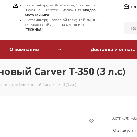
Екатеринбург, ул. Донбасская, 1, автомолл
tm
"Белая Башня", этаж 1, магазин В9 "
Квадро
Мото Техника
"
Екатеринбург, Полевской тракт, 17-й км, 1Н,
ТК "Колхозный Двор" павильон Н25
"
ТЕХНИКА
"
О компании
Доставка и оплата
вый Carver T-350 (3 л.с)
ьтиватор бензиновый Carver T-350 (3 л.с)
Артикул:
T-3
Мотокульти