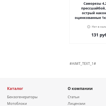
Саморезы 4,2х16, с
прессшайбой,
острый наконечник,
оцинкованные 1к
Нет в на
131
руб
#AIMT_TEXT_1#
Каталог
О компании
Бензогенераторы
Статьи
Мотоблоки
Лицензии