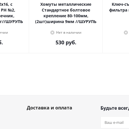
Хомуты металлические
Ключ-с
 PH №2,
Стандартное болтовое
фильтра 
крепление 80-100мм,
г//ШУРУПЬ
(2шт)ширина 9мм //ШУРУПЬ
личии
Нет в наличии
.
530
руб.
Доставка и оплата
Будьте всег