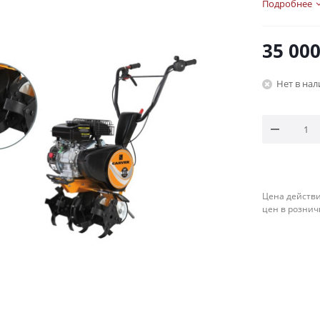
Подробнее
35 00
Нет в на
Цена действи
цен в рознич