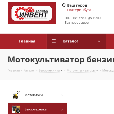
Ваш город
Екатеринбург
Пн. – Вс.: с 9:00 до 19:00
Без перерывов
Главная
Каталог
Мотокультиватор бензино
Главная
-
Каталог
-
Бензотехника
-
Мотокультиваторы
-
Мотокул
Мотоблоки
Бензотехника