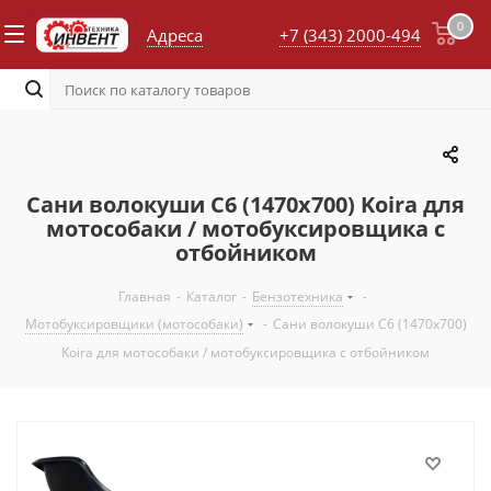
0
Адреса
+7 (343) 2000-494
Сани волокуши С6 (1470х700) Koira для
мотособаки / мотобуксировщика с
отбойником
Главная
-
Каталог
-
Бензотехника
-
Мотобуксировщики (мотособаки)
-
Сани волокуши С6 (1470х700)
Koira для мотособаки / мотобуксировщика с отбойником