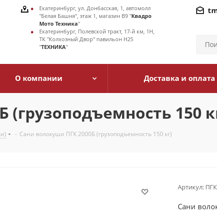
Екатеринбург, ул. Донбасская, 1, автомолл
tm
"Белая Башня", этаж 1, магазин В9 "
Квадро
Мото Техника
"
Екатеринбург, Полевской тракт, 17-й км, 1Н,
ТК "Колхозный Двор" павильон Н25
"
ТЕХНИКА
"
О компании
Доставка и оплата
 (грузоподъемность 150 к
и)
-
Сани волокуши ПГК 2000Б (грузоподъемность 150 кг)
Артикул:
ПГК
Сани волок