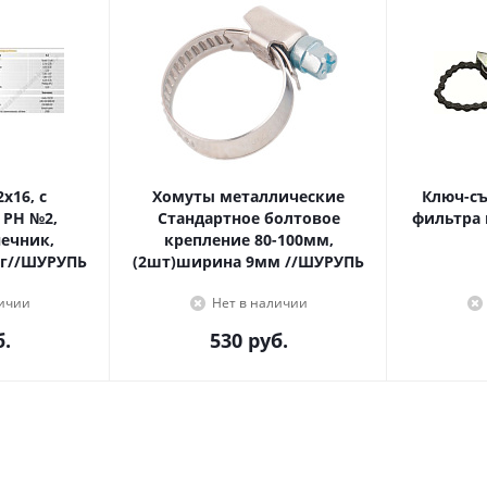
Хомуты металлические
Ключ-с
 PH №2,
Стандартное болтовое
фильтра 
крепление 80-100мм,
г//ШУРУПЬ
(2шт)ширина 9мм //ШУРУПЬ
личии
Нет в наличии
.
530
руб.