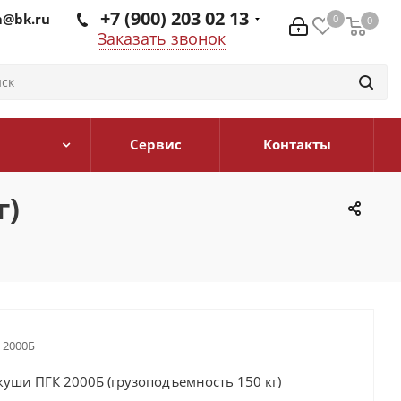
+7 (900) 203 02 13
@bk.ru
0
0
0
Заказать звонок
Сервис
Контакты
г)
 2000Б
уши ПГК 2000Б (грузоподъемность 150 кг)