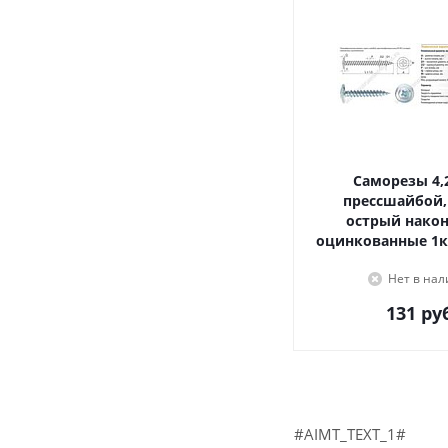
Саморезы 4,2х16, с
прессшайбой,
острый наконечник,
оцинкованные 1к
Нет в на
131
руб
#AIMT_TEXT_1#