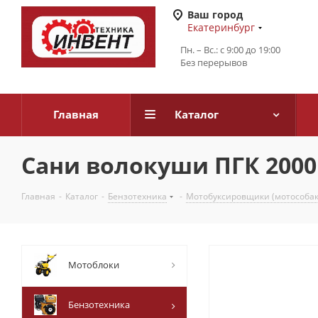
Ваш город
Екатеринбург
Пн. – Вс.: с 9:00 до 19:00
Без перерывов
Главная
Каталог
Сани волокуши ПГК 2000Б
Главная
-
Каталог
-
Бензотехника
-
Мотобуксировщики (мотособак
Мотоблоки
Бензотехника