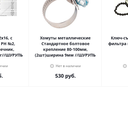
Хомуты металлические
Ключ-с
 PH №2,
Стандартное болтовое
фильтра 
крепление 80-100мм,
г//ШУРУПЬ
(2шт)ширина 9мм //ШУРУПЬ
личии
Нет в наличии
.
530
руб.