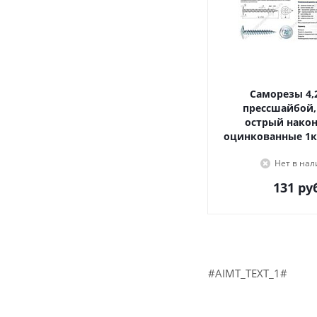
Саморезы 4,2х16, с
прессшайбой,
острый наконечник,
оцинкованные 1к
Нет в на
131
руб
#AIMT_TEXT_1#