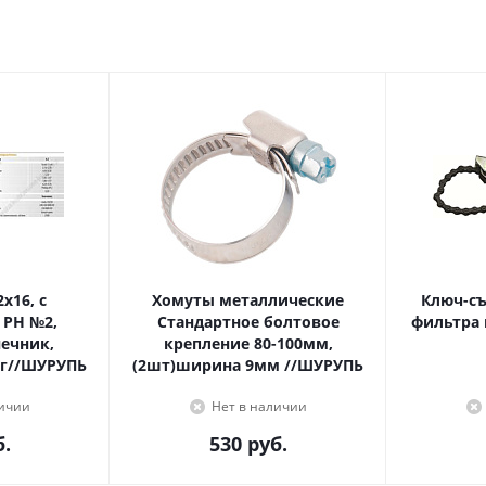
Хомуты металлические
Ключ-с
 PH №2,
Стандартное болтовое
фильтра 
крепление 80-100мм,
г//ШУРУПЬ
(2шт)ширина 9мм //ШУРУПЬ
личии
Нет в наличии
.
530
руб.