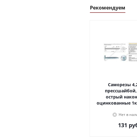
Рекомендуем
Саморезы 4,2х16, с
прессшайбой,
острый наконечник,
оцинкованные 1к
Нет в на
131
руб