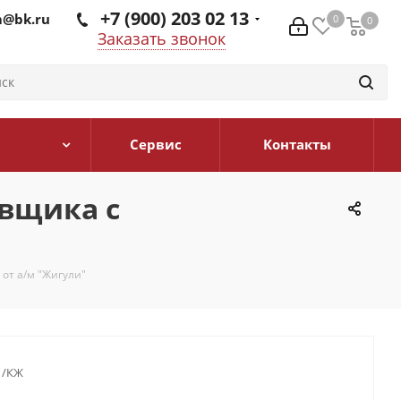
+7 (900) 203 02 13
@bk.ru
0
0
0
Заказать звонок
Сервис
Контакты
овщика с
от а/м "Жигули"
1/КЖ