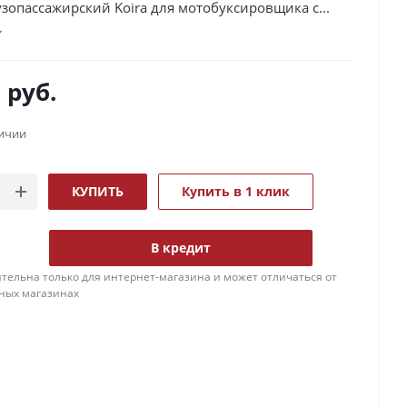
зопассажирский Koira для мотобуксировщика с...
0
руб.
личии
КУПИТЬ
Купить в 1 клик
В кредит
тельна только для интернет-магазина и может отличаться от
ных магазинах