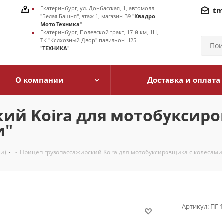
Екатеринбург, ул. Донбасская, 1, автомолл
tm
"Белая Башня", этаж 1, магазин В9 "
Квадро
Мото Техника
"
Екатеринбург, Полевской тракт, 17-й км, 1Н,
ТК "Колхозный Двор" павильон Н25
"
ТЕХНИКА
"
О компании
Доставка и оплата
ий Koira для мотобуксир
и"
и)
-
Прицеп грузопассажирский Koira для мотобуксировщика с колесами 
Артикул:
ПГ-