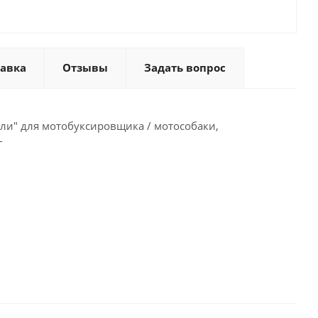
тавка
Отзывы
Задать вопрос
ули" для мотобуксировщика / мотособаки,
г