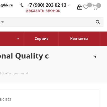
+7 (900) 203 02 13
@bk.ru
0
0
0
Заказать звонок
Сервис
Контакты
al Quality с
Quality с упаковкой
B-01395