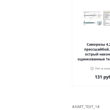
Саморезы 4,2х16, с
прессшайбой,
острый наконечник,
оцинкованные 1к
Нет в на
131
руб
#AIMT_TEXT_1#