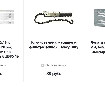
Ключ-съемник масляного
Лопата с
 PH №2,
фильтра цепной, Heavy Duty
мм, без
эмалир
г//ШУРУПЬ
личии
Нет в наличии
.
88
руб.