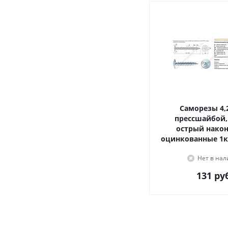
Саморезы 4,2х16, с
прессшайбой,
острый наконечник,
оцинкованные 1к
Нет в на
131
руб