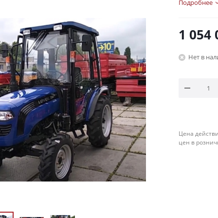
Подробнее
1 054 
Нет в на
Цена действи
цен в рознич