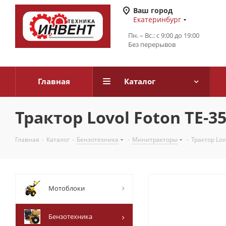
Ваш город
Екатеринбург
Пн. – Вс.: с 9:00 до 19:00
Без перерывов
Главная
Каталог
Трактор Lovol Foton TE-3
Главная
-
Каталог
-
Бензотехника
-
Минитракторы
-
Трактор Lov
Мотоблоки
Бензотехника