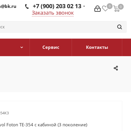
+7 (900) 203 02 13
@bk.ru
0
0
0
Заказать звонок
Сервис
Контакты
354К3
vol Foton TE-354 с кабиной (3 поколение)