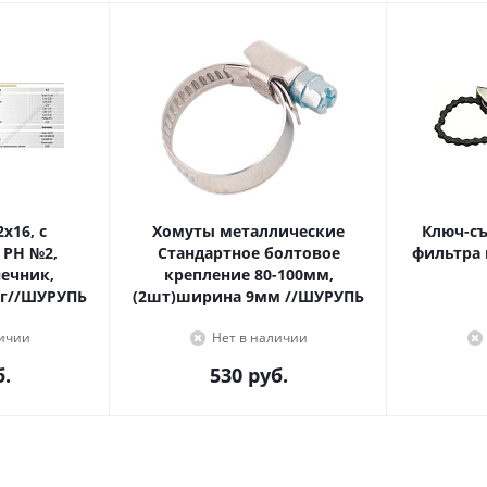
Хомуты металлические
Ключ-с
 PH №2,
Стандартное болтовое
фильтра 
крепление 80-100мм,
г//ШУРУПЬ
(2шт)ширина 9мм //ШУРУПЬ
личии
Нет в наличии
.
530
руб.