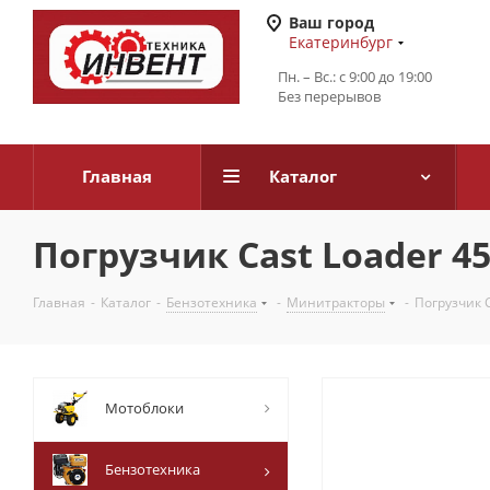
Ваш город
Екатеринбург
Пн. – Вс.: с 9:00 до 19:00
Без перерывов
Главная
Каталог
Погрузчик Cast Loader 45T
Главная
-
Каталог
-
Бензотехника
-
Минитракторы
-
Погрузчик C
Мотоблоки
Бензотехника