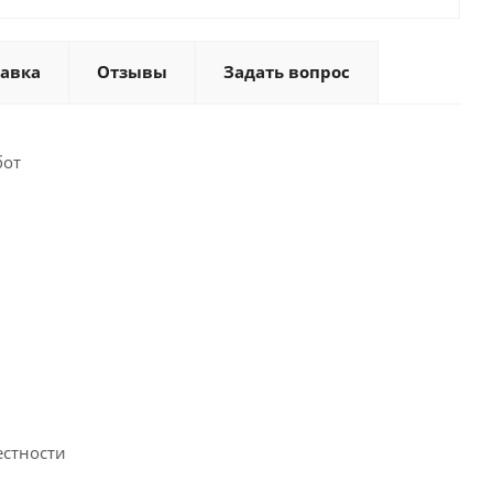
тавка
Отзывы
Задать вопрос
бот
естности