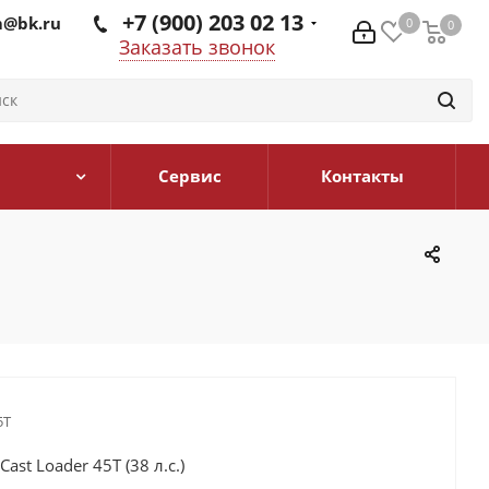
+7 (900) 203 02 13
@bk.ru
0
0
0
Заказать звонок
Сервис
Контакты
5Т
ast Loader 45T (38 л.с.)