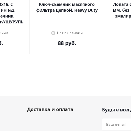
Ключ-съемник масляного
Лопата с
 PH №2,
фильтра цепной, Heavy Duty
мм, без
эмалир
г//ШУРУПЬ
личии
Нет в наличии
.
88
руб.
Доставка и оплата
Будьте всег