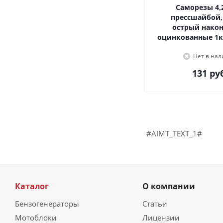
Саморезы 4,2х16, с
прессшайбой,
острый наконечник,
оцинкованные 1к
Нет в на
131
руб
#AIMT_TEXT_1#
Каталог
О компании
Бензогенераторы
Статьи
Мотоблоки
Лицензии