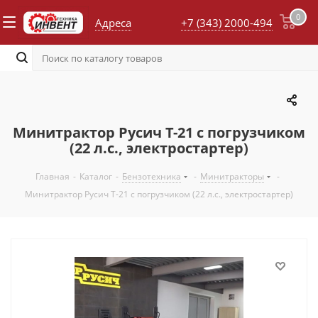
0
Адреса
+7 (343) 2000-494
Минитрактор Русич Т-21 с погрузчиком
(22 л.с., электростартер)
Главная
-
Каталог
-
Бензотехника
-
Минитракторы
-
Минитрактор Русич Т-21 с погрузчиком (22 л.с., электростартер)