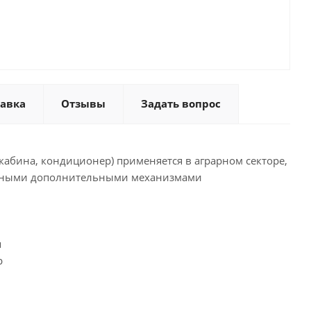
тавка
Отзывы
Задать вопрос
, кабина, кондиционер) применяется в аграрном секторе,
бразными дополнительными механизмами
я
р