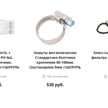
Хомуты металлические
Ключ-с
 PH №2,
Стандартное болтовое
фильтра 
крепление 80-100мм,
г//ШУРУПЬ
(2шт)ширина 9мм //ШУРУПЬ
личии
Нет в наличии
.
530
руб.