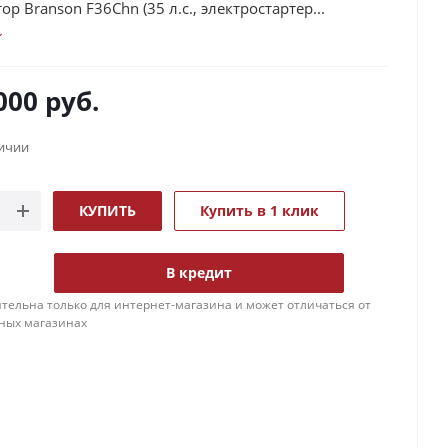
р Branson F36Chn (35 л.с., электростартер...
000
руб.
личии
КУПИТЬ
Купить в 1 клик
В кредит
тельна только для интернет-магазина и может отличаться от
ных магазинах