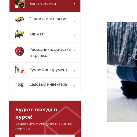
Бензотехника
Гараж и мастерская
Климат
Расходники, оснастка
и крепеж
Ручной инструмент
Садовый инвентарь
Будьте всегда в
курсе!
Узнавайте о скидках и акциях
первым