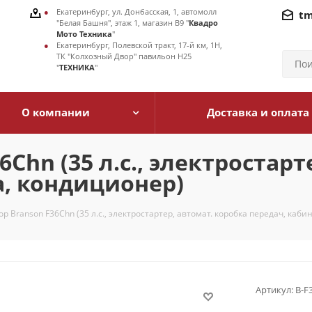
Екатеринбург, ул. Донбасская, 1, автомолл
tm
"Белая Башня", этаж 1, магазин В9 "
Квадро
Мото Техника
"
Екатеринбург, Полевской тракт, 17-й км, 1Н,
ТК "Колхозный Двор" павильон Н25
"
ТЕХНИКА
"
О компании
Доставка и оплата
hn (35 л.с., электростарт
а, кондиционер)
 Branson F36Chn (35 л.с., электростартер, автомат. коробка передач, каби
Артикул:
В-F