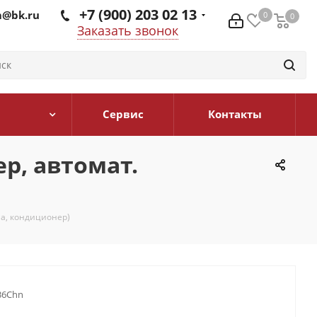
+7 (900) 203 02 13
@bk.ru
0
0
0
Заказать звонок
Сервис
Контакты
ер, автомат.
на, кондиционер)
36Chn