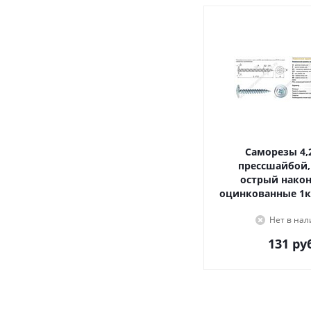
Саморезы 4,2х16, с
прессшайбой,
острый наконечник,
оцинкованные 1к
Нет в на
131
руб