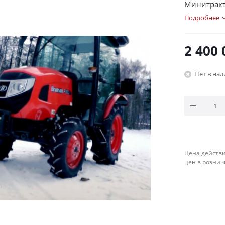
Минитракто
Подробнее
2 400 
Нет в на
Цена действи
цен в рознич