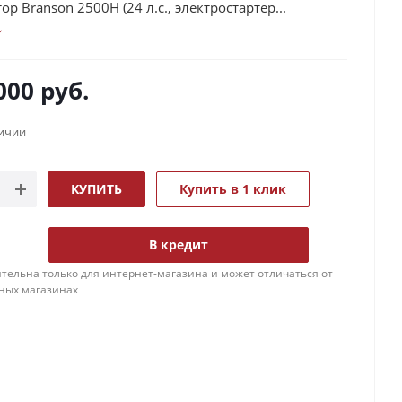
р Branson 2500H (24 л.с., электростартер...
000
руб.
личии
КУПИТЬ
Купить в 1 клик
В кредит
тельна только для интернет-магазина и может отличаться от
ных магазинах