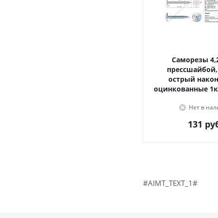
Саморезы 4,2х16, с
прессшайбой,
острый наконечник,
оцинкованные 1к
Нет в на
131
руб
#AIMT_TEXT_1#