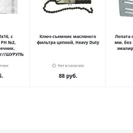
Ключ-съемник масляного
Лопата с
 PH №2,
фильтра цепной, Heavy Duty
мм, без
эмалир
г//ШУРУПЬ
личии
Нет в наличии
.
88
руб.