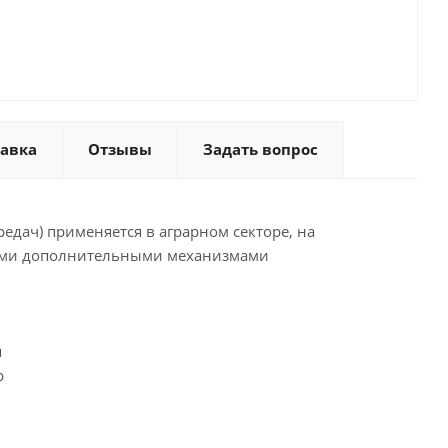
тавка
Отзывы
Задать вопрос
редач) применяется в аграрном секторе, на
зными дополнительными механизмами
я
р