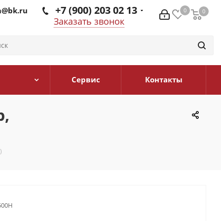
+7 (900) 203 02 13
@bk.ru
0
0
0
Заказать звонок
Сервис
Контакты
р,
)
500H