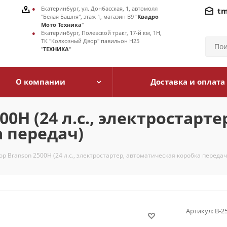
Екатеринбург, ул. Донбасская, 1, автомолл
tm
"Белая Башня", этаж 1, магазин В9 "
Квадро
Мото Техника
"
Екатеринбург, Полевской тракт, 17-й км, 1Н,
ТК "Колхозный Двор" павильон Н25
"
ТЕХНИКА
"
О компании
Доставка и оплата
H (24 л.с., электростарте
 передач)
р Branson 2500H (24 л.с., электростартер, автоматическая коробка передач
Артикул:
В-2