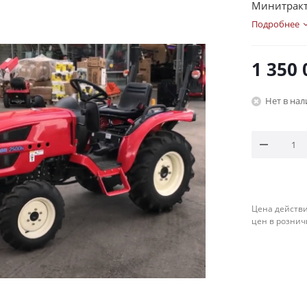
Минитракто
Подробнее
1 350 
Нет в на
Цена действи
цен в рознич