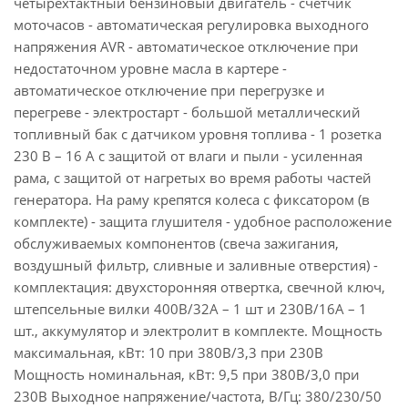
четырехтактный бензиновый двигатель - счетчик
моточасов - автоматическая регулировка выходного
напряжения AVR - автоматическое отключение при
недостаточном уровне масла в картере -
автоматическое отключение при перегрузке и
перегреве - электростарт - большой металлический
топливный бак с датчиком уровня топлива - 1 розетка
230 В – 16 А с защитой от влаги и пыли - усиленная
рама, с защитой от нагретых во время работы частей
генератора. На раму крепятся колеса с фиксатором (в
комплекте) - защита глушителя - удобное расположение
обслуживаемых компонентов (свеча зажигания,
воздушный фильтр, сливные и заливные отверстия) -
комплектация: двухсторонняя отвертка, свечной ключ,
штепсельные вилки 400В/32А – 1 шт и 230В/16А – 1
шт., аккумулятор и электролит в комплекте. Мощность
максимальная, кВт: 10 при 380В/3,3 при 230В
Мощность номинальная, кВт: 9,5 при 380В/3,0 при
230В Выходное напряжение/частота, В/Гц: 380/230/50